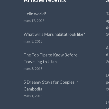
Articles récents
S
Hello world!
T
a
mars 17, 2023
d
What will a Mars habitat look like?
mars 8, 2018
A
d
The Top Tips to Know Before
Travelling to Utah
mars 3, 2018
D
p
5 Dreamy Stays for Couples In
Cambodia
mars 1, 2018
U