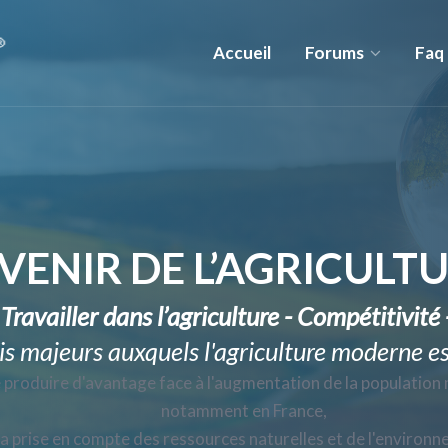
Accueil
Forums
Faq
AVENIR DE L’AGRICULT
 Travailler dans l’agriculture - Compétitivit
éfis majeurs auxquels l'agriculture moderne es
 produire d'avantage face à l'augmentation de la population 
notamment en France,
la prise en compte des ressources naturelles et de l'environn