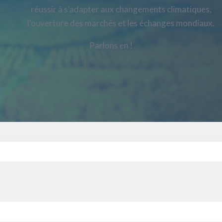
réussir à s'adapter aux changements climatiques,
l'ouverture des marchés et les échanges mondiaux.
Parlons en !