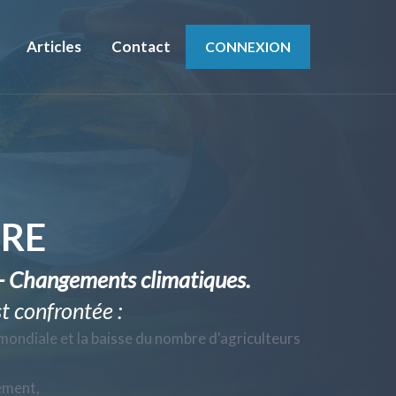
Articles
Contact
CONNEXION
URE
é - Changements climatiques.
t confrontée :
mondiale et la baisse du nombre d'agriculteurs
ement,