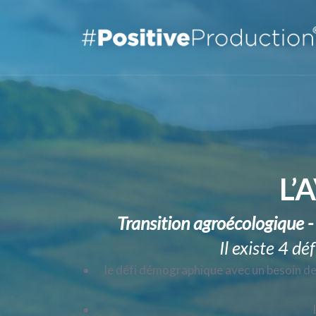
L’
Transition agroécologique -
Il existe 4 d
le défi démographique avec un besoin de