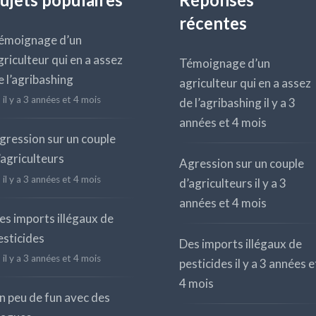
ujets populaires
Réponses
récentes
émoignage d’un
griculteur qui en a assez
Témoignage d’un
e l’agribashing
agriculteur qui en a assez
il y a 3 années et 4 mois
de l’agribashing
il y a 3
années et 4 mois
gression sur un couple
’agriculteurs
Agression sur un couple
il y a 3 années et 4 mois
d’agriculteurs
il y a 3
années et 4 mois
es imports illégaux de
esticides
Des imports illégaux de
il y a 3 années et 4 mois
pesticides
il y a 3 années e
4 mois
n peu de fun avec des