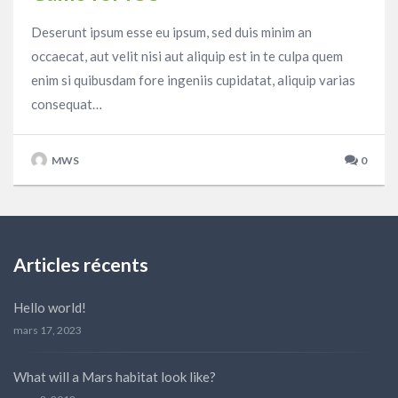
Deserunt ipsum esse eu ipsum, sed duis minim an
occaecat, aut velit nisi aut aliquip est in te culpa quem
enim si quibusdam fore ingeniis cupidatat, aliquip varias
consequat…
MWS
0
Articles récents
Hello world!
mars 17, 2023
What will a Mars habitat look like?