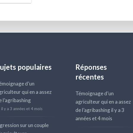
ujets populaires
Réponses
récentes
émoignage d’un
griculteur qui en a assez
Témoignage d’un
e l’agribashing
agriculteur qui en a assez
il y a 3 années et 4 mois
de l’agribashing
il y a 3
années et 4 mois
gression sur un couple