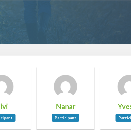
ivi
Nanar
Yve
icipant
Participant
Partic