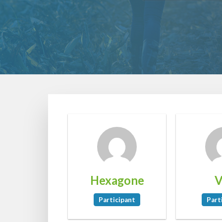
Hexagone
V
Participant
Part