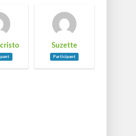
cristo
Suzette
ipant
Participant