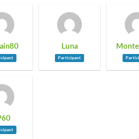
vain80
Luna
Monte
icipant
Participant
Partic
P60
icipant