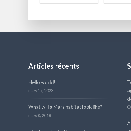
Articles récents
S
Hello world!
T
a
mars 17, 2023
d
What will a Mars habitat look like?
mars 8, 2018
A