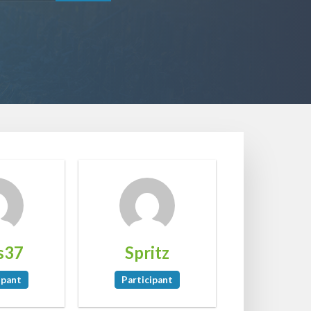
s37
Spritz
ipant
Participant