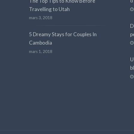
d
The Top Tips to Know Before
Travelling to Utah
mars 3, 2018
D
p
5 Dreamy Stays for Couples In
Cambodia
mars 1, 2018
U
b