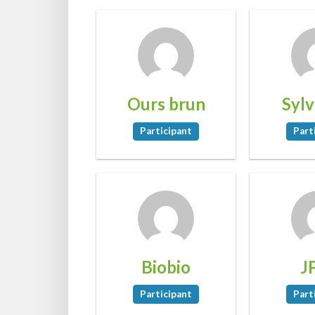
Ours brun
Syl
Participant
Part
Biobio
J
Participant
Part