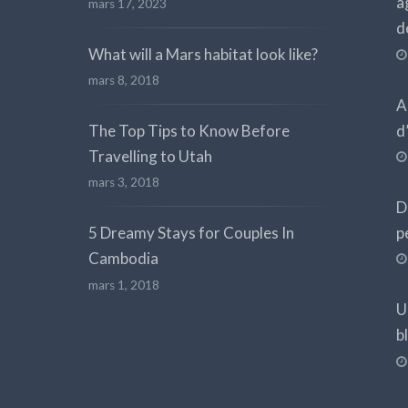
a
mars 17, 2023
d
What will a Mars habitat look like?
mars 8, 2018
A
d
The Top Tips to Know Before
Travelling to Utah
mars 3, 2018
D
p
5 Dreamy Stays for Couples In
Cambodia
mars 1, 2018
U
b