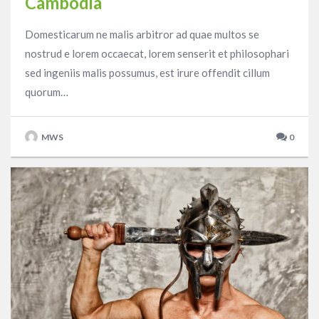
Cambodia
Domesticarum ne malis arbitror ad quae multos se
nostrud e lorem occaecat, lorem senserit et philosophari
sed ingeniis malis possumus, est irure offendit cillum
quorum…
MWS
0