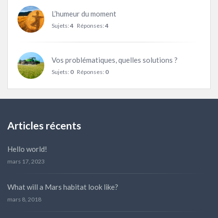
L’humeur du moment
Sujets:
4
Réponses:
4
Vos problématiques, quelles solutions ?
Sujets:
0
Réponses:
0
Articles récents
Hello world!
mars 17, 2023
What will a Mars habitat look like?
mars 8, 2018