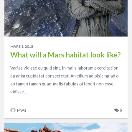
MARS 8, 2018
What will a Mars habitat look like?
Varias vidisse eu quid sint. In malis laborum exercitation
ea anim cupidatat consectetur. An cillum adipisicing ad o
ab tamen tamen quae, malis fabulas offendit non esse
vidisse…
MWS
0